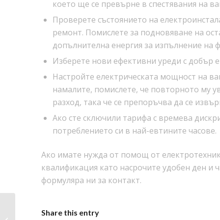
което ще се превърне в спестявания на в
Проверете състоянието на електроинстал
ремонт. Помислете за подновяване на ост
допълнителна енергия за изпълнение на ф
Изберете нови ефективни уреди с добър е
Настройте електрическата мощност на ва
намалите, помислете, че повторното му 
разход, така че се препоръчва да се извъ
Ако сте сключили тарифа с времева дискр
потреблението си в най-евтините часове.
Ако имате нужда от помощ от електротехник
квалификация като насрочите удобен ден и ч
формуляра ни за контакт.
Share this entry
Как се поправя ключ