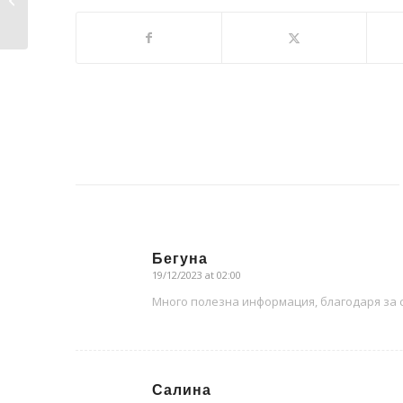
за осветление?
Бегуна
19/12/2023 at 02:00
says:
Много полезна информация, благодаря за с
Салина