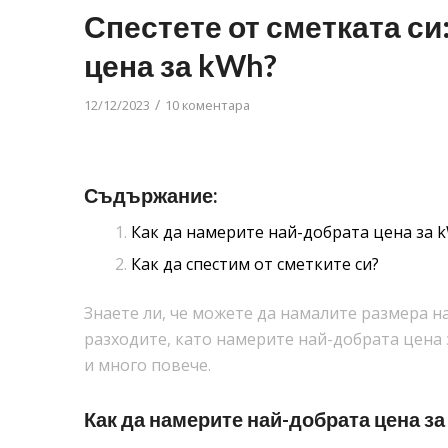
Спестете от сметката си
цена за kWh?
/
12/12/2023
10 коментара
Съдържание:
Как да намерите най-добрата цена за 
Как да спестим от сметките си?
Знаете ли, че можете да намалите размера н
разходите, като намерите най-добрата цена з
и много повече.
Как да намерите най-добрата цена з