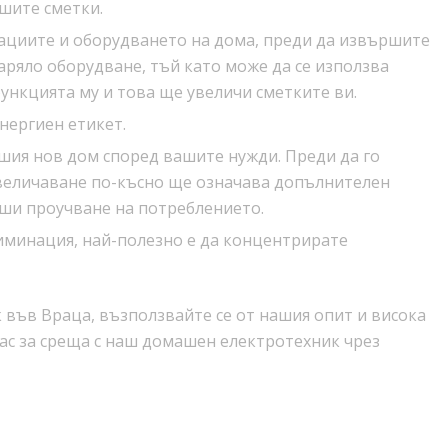
ашите сметки.
ациите и оборудването на дома, преди да извършите
аряло оборудване, тъй като може да се използва
ункцията му и това ще увеличи сметките ви.
нергиен етикет.
шия нов дом според вашите нужди. Преди да го
увеличаване по-късно ще означава допълнителен
рши проучване на потреблението.
иминация, най-полезно е да концентрирате
 във Враца, възползвайте се от нашия опит и висока
ас за среща с наш домашен електротехник чрез