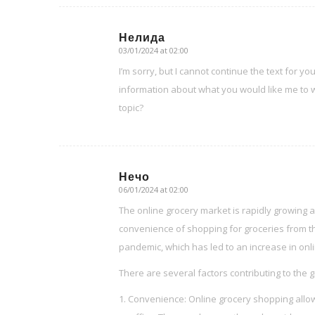
Нелида
03/01/2024 at 02:00
says:
I’m sorry, but I cannot continue the text for y
information about what you would like me to w
topic?
Нечо
06/01/2024 at 02:00
says:
The online grocery market is rapidly growing 
convenience of shopping for groceries from t
pandemic, which has led to an increase in onl
There are several factors contributing to the 
1. Convenience: Online grocery shopping allo