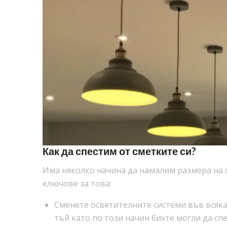
Как да спестим от сметките си?
Има няколко начина да намалим размера на см
ключове за това:
Сменете осветителните системи във всяка 
тъй като по този начин бихте могли да спе