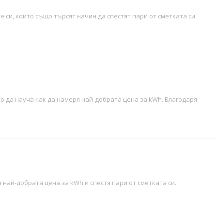
е си, които също търсят начин да спестят пари от сметката си
о да науча как да намеря най-добрата цена за kWh. Благодаря
 най-добрата цена за kWh и спестя пари от сметката си.