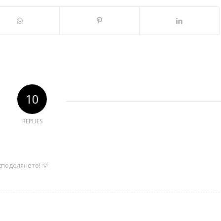
10
REPLIES
поделянето! 💡