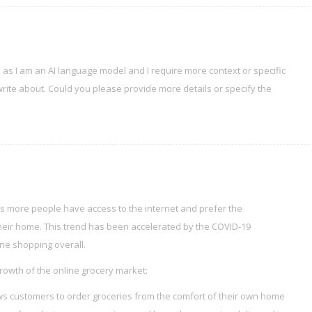
ou as I am an AI language model and I require more context or specific
rite about. Could you please provide more details or specify the
as more people have access to the internet and prefer the
heir home. This trend has been accelerated by the COVID-19
ine shopping overall.
growth of the online grocery market:
ws customers to order groceries from the comfort of their own home