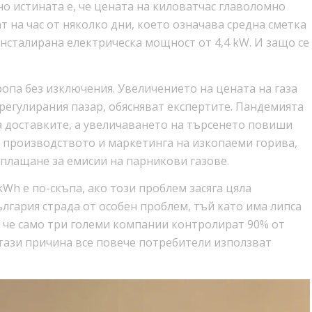
о истината е, че цената на киловатчас главоломно
ат на час от няколко дни, което означава средна сметка
инсталирана електрическа мощност от 4,4 kW. И защо се
ропа без изключения. Увеличението на цената на газа
 регулирания пазар, обясняват експертите. Пандемията
а доставките, а увеличаването на търсенето повиши
в производството и маркетинга на изкопаеми горива,
 плащане за емисии на парникови газове.
Wh е по-скъпа, ако този проблем засяга цяла
лгария страда от особен проблем, тъй като има липса
, че само три големи компании контролират 90% от
тази причина все повече потребители използват