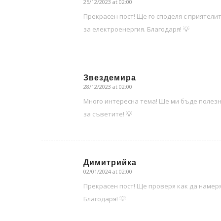
25/12/2023 at 02:00
says:
Прекрасен пост! Ще го споделя с приятелит
за електроенергия. Благодаря! 💡
Звездемира
28/12/2023 at 02:00
says:
Много интересна тема! Ще ми бъде полезн
за съветите! 💡
Димитрийка
02/01/2024 at 02:00
says:
Прекрасен пост! Ще проверя как да намеря
Благодаря! 💡