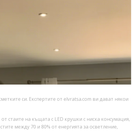
етките си. Експертите от elvratsa.com ви дават някои
от стаите на къщата с LED крушки с ниска консумация,
стите между 70 и 80% от енергията за осветление,