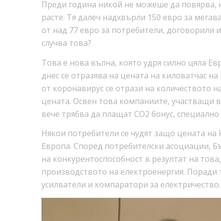
Преди година никой не можеше да повярва, н
расте. Тя далеч надхвърли 150 евро за мегав
от над 77 евро за потребители, договорили 
случва това?
Това е нова вълна, която удря силно цяла Ев
днес се отразява на цената на киловатчас на
от коронавирус се отрази на количеството н
цената. Освен това компаниите, участващи 
вече трябва да плащат CO2 бонус, специално
Някои потребители се чудят защо цената на k
Европа. Според потребителски асоциации, Бъ
на конкурентоспособност в резултат на това
производството на електроенергия. Поради 
усилватели и компаратори за електричество.