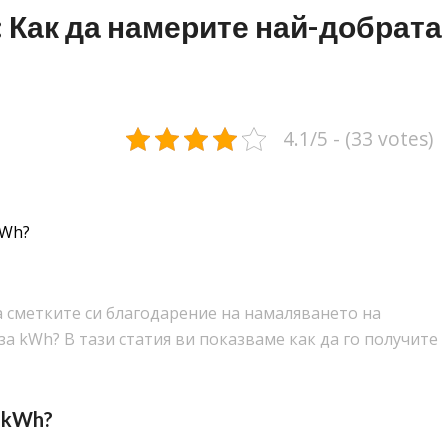
: Как да намерите най-добрата
4.1/5 - (33 votes)
kWh?
а сметките си благодарение на намаляването на
а kWh? В тази статия ви показваме как да го получите
а kWh?