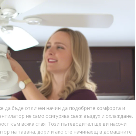
е да бъде отличен начин да подобрите комфорта и
ентилатор не само осигурява свеж въздух и охлаждане,
ност към всяка стая. Този пътеводител ще ви насочи
атор на тавана, дори и ако сте начинаещ в домашните