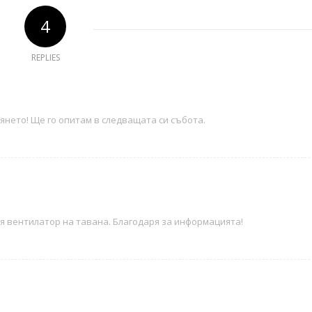
4
REPLIES
янето! Ще го опитам в следващата си събота.
вя вентилатор на тавана. Благодаря за информацията!