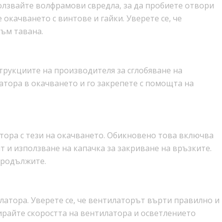
олзвайте волфрамови свредла, за да пробиете отвори
окачването с винтове и гайки. Уверете се, че
към тавана.
трукциите на производителя за сглобяване на
атора в окачването и го закрепете с помощта на
тора с тези на окачването. Обикновено това включва
т и използване на капачка за закриване на връзките.
продължите.
латора. Уверете се, че вентилаторът върти правилно и
лирайте скоростта на вентилатора и осветлението