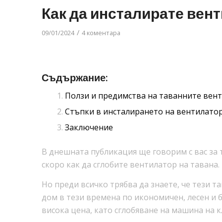
Как да инсталирате вент
/
09/01/2024
4 коментара
Съдържание:
Ползи и предимства на таванните вен
Стъпки в инсталирането на вентилатор
Заключение
В днешната публикация ще говорим с вас за 
скоро как да сглобите вентилатор на тавана.
Но преди всичко трябва да знаете, че тези 
дом в тези времена по икономичен, лесен и б
висока цена, като сглобяване на машина на 