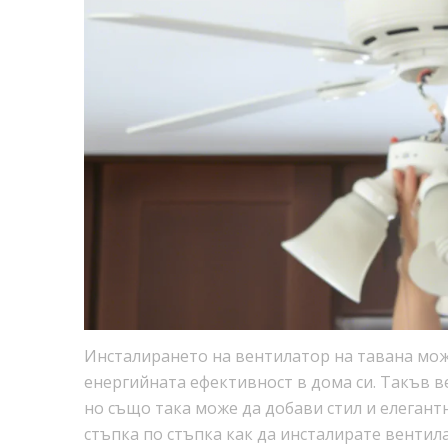
Инсталирането на вентилатор на тавана мож
енергийната ефективност в дома си. Такъв в
но също така може да добави стил и елегант
стъпка по стъпка как да инсталирате вентил