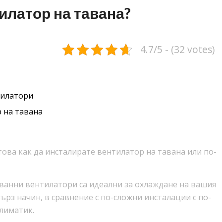
илатор на тавана?
4.7/5 - (32 votes)
тилатори
 на тавана
това как да инсталирате вентилатор на тавана или по-
таванни вентилатори са идеални за охлаждане на вашия
ърз начин, в сравнение с по-сложни инсталации с по-
климатик.