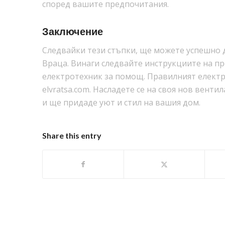
според вашите предпочитания.
Заключение
Следвайки тези стъпки, ще можете успешно д
Враца. Винаги следвайте инструкциите на про
електротехник за помощ. Правилният електр
elvratsa.com. Насладете се на своя нов венти
и ще придаде уют и стил на вашия дом.
Share this entry