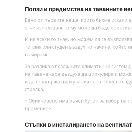
Ползи и предимства на таванните в
Едно от първите неща, които бихме искали 
е, че използването му може да бъде ефективн
И не всеки го знае, но можем да се възползв
топлия или студен въздух по начина, който ни
намираме.
За разлика от сложните климатични системи, 
на тавана кара въздуха да циркулира и може 
и да поддържа циркулацията на горещ въздух
стрелка.
* Обикновено има ръчен бутон за избор на п
промените.
Стъпки в инсталирането на вентилат