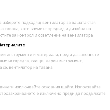
а изберете подходящ вентилатор за вашата стая.
на тавана, като вземете предвид и дизайна на
тите за контрол и осветление на вентилатора.
 Материалите
дими инструменти и материали, преди да започнете
амова свредла, клещи, мерен инструмент,
а се, вентилатор на тавана.
, винаги изключвайте основния щайга. Използвайте
електрозахранването е изключено преди да продължите.