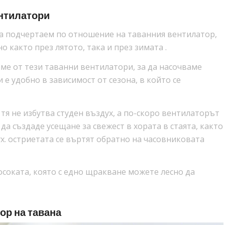
ентилатори
да подчертаем по отношение на таванния вентилатор,
о както през лятото, така и през зимата .
аме от тези таванни вентилатори, за да насочваме
 е удобно в зависимост от сезона, в който се
тя не избутва студен въздух, а по-скоро вентилаторът
да създаде усещане за свежест в хората в стаята, както
. остриетата се въртят обратно на часовниковата
осоката, която с едно щракване можете лесно да
ор на тавана