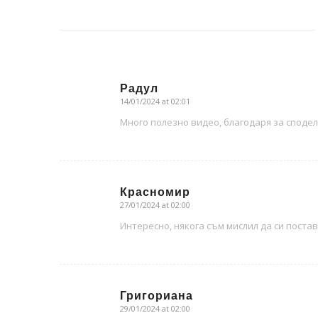
Радул
14/01/2024 at 02:01
says:
Много полезно видео, благодаря за сподел
Красномир
27/01/2024 at 02:00
says:
Интересно, някога съм мислил да си поста
Григориана
29/01/2024 at 02:00
says: