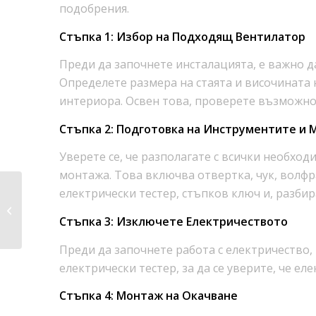
подобрения.
Стъпка 1: Избор на Подходящ Вентилатор
Преди да започнете инсталацията, е важно д
Определете размера на стаята и височината 
интериора. Освен това, проверете възможнос
Стъпка 2: Подготовка на Инструментите и
Уверете се, че разполагате с всички необхо
монтажа. Това включва отвертка, чук, волфр
Спестете от
електрически тестер, стъпков ключ и, разбир
сметката си: Как да
намерите най-
Стъпка 3: Изключете Електричеството
добрата...
Преди да започнете работа с електричество
електрически тестер, за да се уверите, че 
Стъпка 4: Монтаж на Окачване