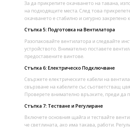
За да прикрепите окачването на тавана, изп
на подходящите места. След това прикрепете 
окачването е стабилно и сигурно закрепено 
Стъпка 5: Подготовка на Вентилатора
Разопаковайте вентилатора и следвайте инс
устройството. Внимателно поставете вентил
предоставените винтове.
Стъпка 6: Електрическо Подключване
Свържете електрическите кабели на вентила
свързване на кабелите със съответстващ цвя
Проверете внимателно връзките, преди да 
Стъпка 7: Тестване и Регулиране
Включете основния щайга и тествайте венти
че светлината, ако има такава, работи. Регу